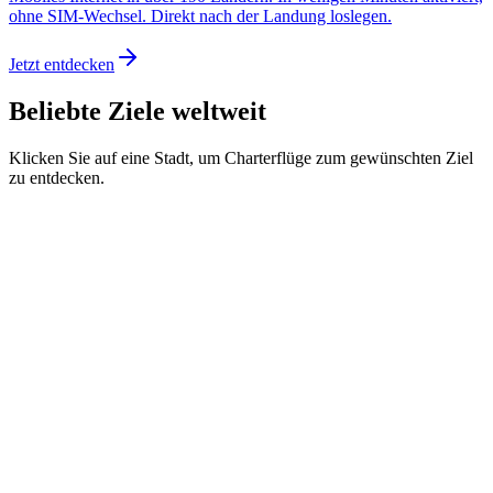
ohne SIM-Wechsel. Direkt nach der Landung loslegen.
Jetzt entdecken
Beliebte Ziele weltweit
Klicken Sie auf eine Stadt, um Charterflüge zum gewünschten Ziel
zu entdecken.
London
Frankfurt
Paris
New York
Istanbul
Ibiza
Tokio
Los Angeles
Dubai
Hongkong
Bangkok
Singapur
Bali
Rio de Janeiro
Kapstadt
Sydney
Tipp: Pinchen zum Zoomen, ziehen zum Verschieben