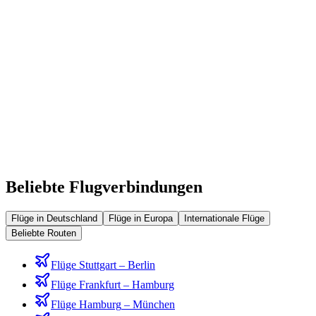
London
Frankfurt
Paris
New York
Istanbul
Ibiza
Tokio
Los Angeles
Dubai
Hongkong
Bangkok
Singapur
Bali
Rio de Janeiro
Kapstadt
Sydney
Beliebte Flugverbindungen
Flüge in Deutschland
Flüge in Europa
Internationale Flüge
Beliebte Routen
Flüge
Stuttgart
–
Berlin
Flüge
Frankfurt
–
Hamburg
Flüge
Hamburg
–
München